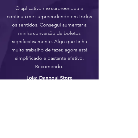
Ver mais
O aplicativo me surpreendeu e
continua me surpreendendo em todos
os sentidos. Consegui aumentar a
minha conversão de boletos
significativamente. Algo que tinha
muito trabalho de fazer, agora está
simplificado e bastante efetivo.
Recomendo.
Loja: Danpoul Store
“