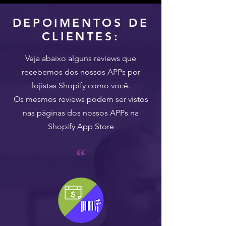
DEPOIMENTOS DE
DESCUBRA essa IA antes do seu
CLIENTES:
CONCORRENTE, ou será
TARDE DEMAIS!
Veja abaixo alguns reviews que
recebemos dos nossos APPs por
Reproduzir vídeo
lojistas Shopify como você.
Os mesmos reviews podem ser vistos
nas páginas dos nossos APPs na
Shopify App Store
IA recriou GOL HISTÓRICO do
“
PELÉ | Gemini Omni, Veo,
Nano Banana
Reproduzir vídeo