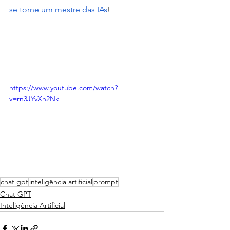
se torne um mestre das IAs
!
https://www.youtube.com/watch?
v=rn3JYvXn2Nk
chat gpt
inteligência artificial
prompt
Chat GPT
Inteligência Artificial