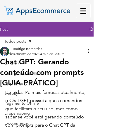
Post
Todos posts
Rodrigo Bernardes
Todos posts
5 de jun. de 2023
4 min de leitura
Chat GPT: Gerando
Chat GPT
conteúdo com prompts
Inteligência Artificial
[GUIA PRÁTICO]
App Shopify
Uma das IAs mais famosas atualmente, 
Shopify
o Chat GPT possui alguns comandos 
Pagamento Online
que facilitam o seu uso, mas como 
Dropshipping
saber se você está gerando conteúdo 
E-commerce
com prompts para o Chat GPT da 