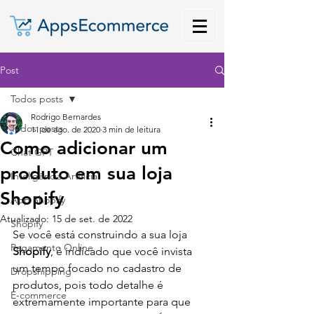
Post
Todos posts
Rodrigo Bernardes
Todos posts
11 de ago. de 2020
3 min de leitura
Como adicionar um
Chat GPT
produto em sua loja
Inteligência Artificial
Shopify
App Shopify
Atualizado:
15 de set. de 2022
Shopify
Se você está construindo a sua loja 
Pagamento Online
Shopify
, é indicado que você invista 
um tempo focado no cadastro de 
Dropshipping
produtos, pois todo detalhe é 
E-commerce
extremamente importante para que 