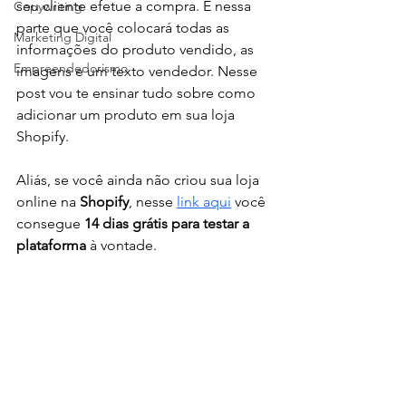
seu cliente efetue a compra. É nessa 
Copywriting
parte que você colocará todas as 
Marketing Digital
informações do produto vendido, as 
Empreendedorismo
imagens e um texto vendedor. Nesse 
post vou te ensinar tudo sobre como 
adicionar um produto em sua loja 
Shopify.
Aliás, se você ainda não criou sua loja 
online na 
Shopify
, nesse 
link aqui
 você 
consegue 
14 dias grátis para testar a 
plataforma
 à vontade.