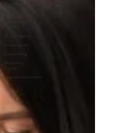
App Shopify
Shopify
Pagamento
Online
Dropshipping
E-commerce
Copywriting
Marketing
Digital
Empreendedorismo