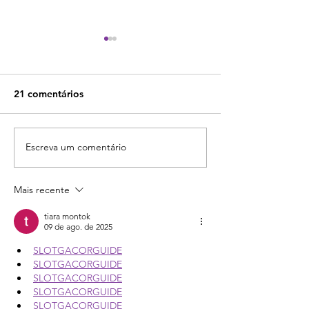
21 comentários
Escreva um comentário
Curso "Drop na prática"
Vale a pena co
do Douglas Souza: vale a
curso ABC do D
pena investir?
Rafael Lima? Tu
Mais recente
você precisa sa
tiara montok
09 de ago. de 2025
SLOTGACORGUIDE
SLOTGACORGUIDE
SLOTGACORGUIDE
SLOTGACORGUIDE
SLOTGACORGUIDE