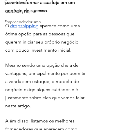
Copywriting
para transformar a sua loja em um 
negócio de sucesso
. 
Marketing Digital
Empreendedorismo
O 
dropshipping
 aparece como uma 
ótima opção para as pessoas que 
querem iniciar seu próprio negócio 
com pouco investimento inicial.
Mesmo sendo uma opção cheia de 
vantagens, principalmente por permitir 
a venda sem estoque, o modelo de 
negócio exige alguns cuidados e é 
justamente sobre eles que vamos falar 
neste artigo. 
Além disso, listamos os melhores 
fornecedores que aparecem como 