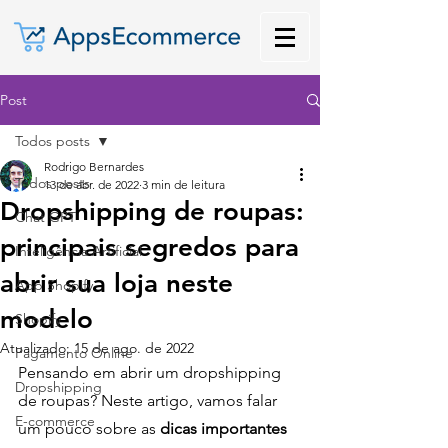
Post
Todos posts
Rodrigo Bernardes
Todos posts
13 de abr. de 2022
3 min de leitura
Dropshipping de roupas:
Chat GPT
principais segredos para
Inteligência Artificial
abrir sua loja neste
App Shopify
modelo
Shopify
Atualizado:
15 de ago. de 2022
Pagamento Online
Pensando em abrir um dropshipping 
Dropshipping
de roupas? Neste artigo, vamos falar 
E-commerce
um pouco sobre as 
dicas importantes 