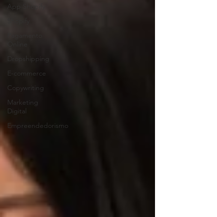
App Shopify
Shopify
Pagamento
Online
Dropshipping
E-commerce
Copywriting
Marketing
Digital
Empreendedorismo