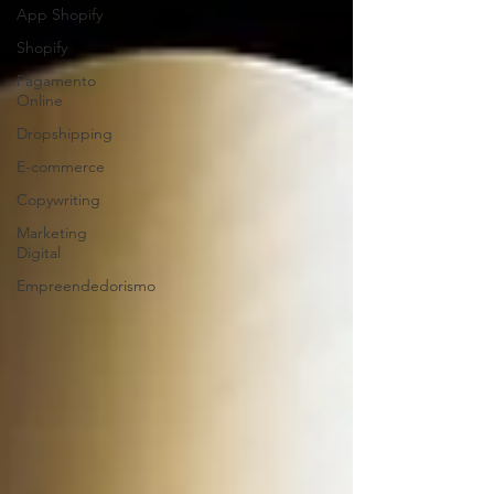
App Shopify
Shopify
Pagamento
Online
Dropshipping
E-commerce
Copywriting
Marketing
Digital
Empreendedorismo