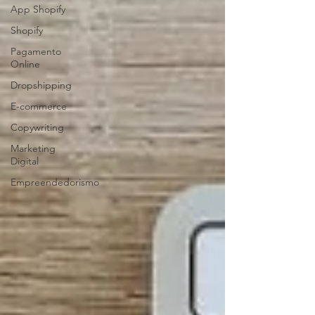
App Shopify
Shopify
Pagamento
Online
Dropshipping
E-commerce
Copywriting
Marketing
Digital
Empreendedorismo