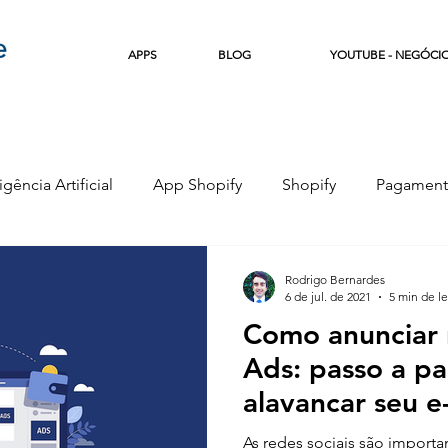
APPS
BLOG
YOUTUBE - NEGÓCI
igência Artificial
App Shopify
Shopify
Pagament
e
Copywriting
Marketing Digital
Empreendedor
Rodrigo Bernardes
6 de jul. de 2021
5 min de le
Como anunciar
Ads: passo a pa
alavancar seu 
As redes sociais são importa