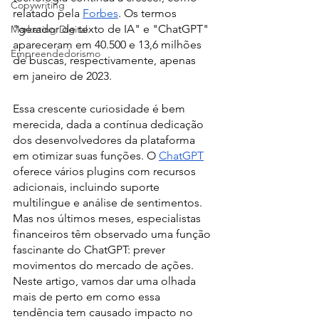
Copywriting
relatado pela 
Forbes
. Os termos 
"gerador de texto de IA" e "ChatGPT" 
Marketing Digital
apareceram em 40.500 e 13,6 milhões 
Empreendedorismo
de buscas, respectivamente, apenas 
em janeiro de 2023.
Essa crescente curiosidade é bem 
merecida, dada a contínua dedicação 
dos desenvolvedores da plataforma 
em otimizar suas funções. O 
ChatGPT
oferece vários plugins com recursos 
adicionais, incluindo suporte 
multilíngue e análise de sentimentos. 
Mas nos últimos meses, especialistas 
financeiros têm observado uma função 
fascinante do ChatGPT: prever 
movimentos do mercado de ações. 
Neste artigo, vamos dar uma olhada 
mais de perto em como essa 
tendência tem causado impacto no 