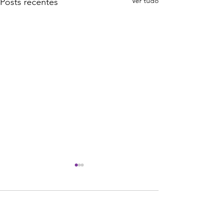
Ver tudo
Posts recentes
2.186 comentários