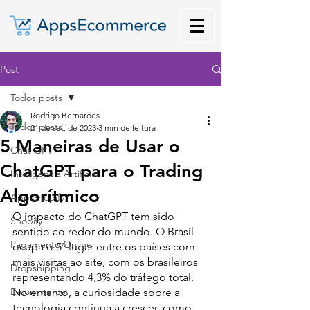
Post
Todos posts
Rodrigo Bernardes
Todos posts
21 de set. de 2023
3 min de leitura
5 Maneiras de Usar o
Chat GPT
ChatGPT para o Trading
Inteligência Artificial
Algorítmico
App Shopify
O impacto do ChatGPT tem sido 
Shopify
sentido ao redor do mundo. O Brasil 
Pagamento Online
ocupa o 5º lugar entre os países com 
mais visitas ao site, com os brasileiros 
Dropshipping
representando 4,3% do tráfego total. 
E-commerce
No entanto, a curiosidade sobre a 
tecnologia continua a crescer, como 