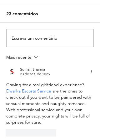
23 comentários
Escreva um comentário
Para que serve, como
Modo DAN no C
funciona e como usar o
O que é, como u
AIRPM no Chat GPT?
quais cuidados
Mais recente
Suman Sharma
23 de set. de 2025
Craving for a real girlfriend experience? 
Dwarka Escorts Service
 are the ones to 
check out if you want to be pampered with 
sensual moments and naughty romance. 
With professional service and your own 
complete privacy, your nights will be full of 
surprises for sure.
Curtir
Responder