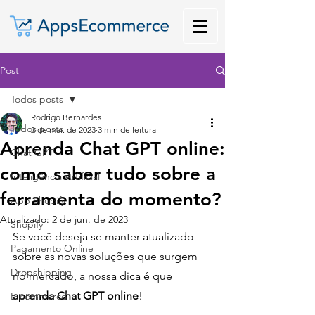
Post
Todos posts
Rodrigo Bernardes
Todos posts
2 de mai. de 2023
3 min de leitura
Aprenda Chat GPT online:
Chat GPT
como saber tudo sobre a
Inteligência Artificial
ferramenta do momento?
App Shopify
Atualizado:
2 de jun. de 2023
Shopify
Se você deseja se manter atualizado 
Pagamento Online
sobre as novas soluções que surgem 
Dropshipping
no mercado, a nossa dica é que 
aprenda Chat GPT online
! 
E-commerce