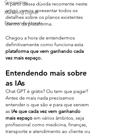
Copywriting
A partir dessa dúvida recorrente neste 
artigo vamos apresentar todos os 
Marketing Digital
detalhes sobre os planos existentes 
Empreendedorismo
dentro da plataforma. 
Chegou a hora de entendermos 
definitivamente como funciona esta 
plataforma que vem ganhando cada 
vez mais espaço.
Entendendo mais sobre 
as IAs
Chat GPT é grátis? Ou tem que pagar?
Antes de mais nada precisamos 
entender o que são e para que servem 
as
 IAs que cada vez vem ganhando 
mais espaço
 em vários âmbitos, seja 
profissional como medicina, finanças, 
transporte e atendimento ao cliente ou 