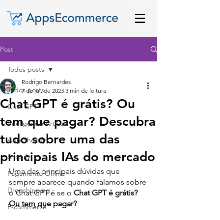
Post
Todos posts
Rodrigo Bernardes
Todos posts
7 de jul. de 2023
3 min de leitura
Chat GPT é grátis? Ou
Chat GPT
tem que pagar? Descubra
Inteligência Artificial
tudo sobre uma das
App Shopify
principais IAs do mercado
Shopify
Uma das principais dúvidas que 
Pagamento Online
sempre aparece quando falamos sobre 
Dropshipping
o Chat GPT é se o 
Chat GPT é grátis? 
Ou tem que pagar?
E-commerce