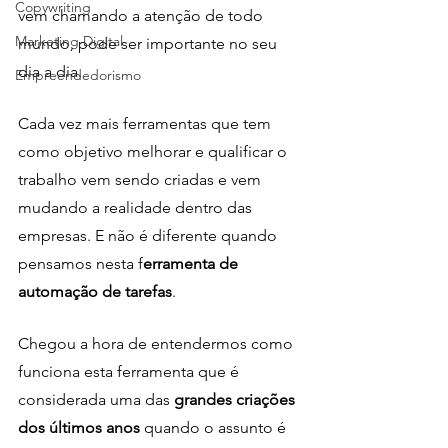
Copywriting
vem chamando a atenção de todo 
Marketing Digital
mundo, pode ser importante no seu 
dia a dia. 
Empreendedorismo
Cada vez mais ferramentas que tem 
como objetivo melhorar e qualificar o 
trabalho vem sendo criadas e vem 
mudando a realidade dentro das 
empresas. E não é diferente quando 
pensamos nesta f
erramenta de 
automação de tarefas
. 
Chegou a hora de entendermos como 
funciona esta ferramenta que é 
considerada uma das 
grandes criações 
dos últimos anos
 quando o assunto é 