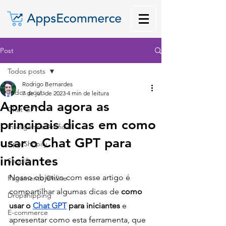
Post
Todos posts
Rodrigo Bernardes
Todos posts
7 de jul. de 2023
4 min de leitura
Aprenda agora as
Chat GPT
principais dicas em como
Inteligência Artificial
usar o Chat GPT para
App Shopify
iniciantes
Shopify
Nosso objetivo com esse artigo é 
Pagamento Online
compartilhar algumas dicas de 
como 
Dropshipping
usar o 
Chat GPT
 para iniciantes
 e 
E-commerce
apresentar como esta ferramenta, que 