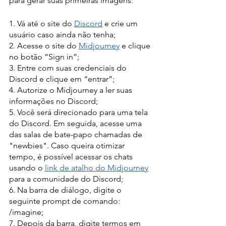
para gerar suas primeiras imagens:
1. Vá até o site do 
Discord
 e crie um 
usuário caso ainda não tenha;
2. Acesse o site do 
Midjourney
 e clique 
no botão “Sign in”;
3. Entre com suas credenciais do 
Discord e clique em “entrar”;
4. Autorize o Midjourney a ler suas 
informações no Discord;
5. Você será direcionado para uma tela 
do Discord. Em seguida, acesse uma 
das salas de bate-papo chamadas de 
"newbies". Caso queira otimizar 
tempo, é possível acessar os chats 
usando o 
link de atalho do Midjourney
para a comunidade do Discord;
6. Na barra de diálogo, digite o 
seguinte prompt de comando: 
/imagine;
7. Depois da barra, digite termos em 