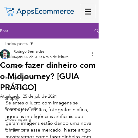
Post
Todos posts
Rodrigo Bernardes
Todos posts
14 de jul. de 2023
4 min de leitura
Como fazer dinheiro com
Chat GPT
o Midjourney? [GUIA
Inteligência Artificial
PRÁTICO]
App Shopify
Atualizado:
25 de jul. de 2024
Shopify
Se antes o lucro com imagens se 
Pagamento Online
restringia a artistas, fotógrafos e afins, 
agora as inteligências artificiais que 
Dropshipping
geram imagens estão dando uma nova 
E-commerce
dinâmica a esse mercado. Neste artigo 
mostraremos como fazer dinheiro com 