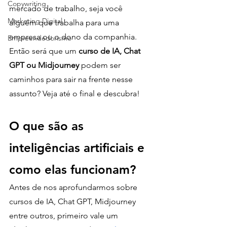
Copywriting
mercado de trabalho, seja você 
Marketing Digital
alguém que trabalha para uma 
empresa ou o dono da companhia. 
Empreendedorismo
Então será que um
 curso de IA, Chat 
GPT ou Midjourney 
podem ser 
caminhos para sair na frente nesse 
assunto? Veja até o final e descubra!
O que são as 
inteligências artificiais e 
como elas funcionam?
Antes de nos aprofundarmos sobre 
cursos de IA, Chat GPT, Midjourney 
entre outros, primeiro vale um 