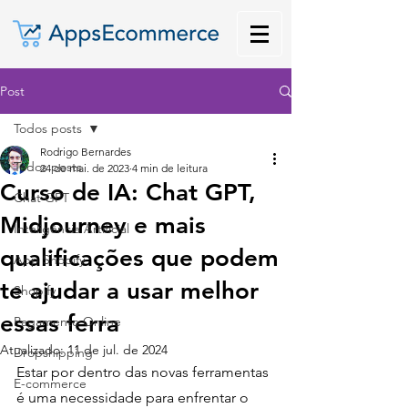
Post
Todos posts
Rodrigo Bernardes
Todos posts
24 de mai. de 2023
4 min de leitura
Curso de IA: Chat GPT,
Chat GPT
Midjourney e mais
Inteligência Artificial
qualificações que podem
App Shopify
te ajudar a usar melhor
Shopify
essas ferra
Pagamento Online
Atualizado:
11 de jul. de 2024
Dropshipping
Estar por dentro das novas ferramentas 
E-commerce
é uma necessidade para enfrentar o 