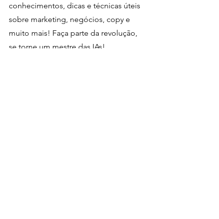
conhecimentos, dicas e técnicas úteis 
sobre marketing, negócios, copy e 
muito mais! Faça parte da revolução, 
se torne um mestre das IAs!
chat gpt
cursos
Midjourney
Inteligência Artificial
Chat GPT