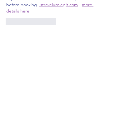
before booking. 
istravelurolegit.com
 - 
more 
details here
Curtir
Responder
MZKO QPFQ
24 de dez. de 2024
代发外链
 提权重点击找我;
google留痕
 google留痕;
Fortune Tiger
 Fortune Tiger;
Fortune Tiger
 Fortune Tiger;
Fortune Tiger Slots
 Fortune…
站群/
 站群;
万事达U卡办理
 万事达U卡办理;
VISA银联U卡办理
 VISA银联U卡办理;
U卡办理
 U卡办理;
万事达U卡办理
 万事达U卡办理;
VISA银联U卡办理
 VISA银联U卡办理;
U卡办理
 U卡办理;
온라인 슬롯
 온라인 슬롯;
온라인카지노
 온라인카지노;