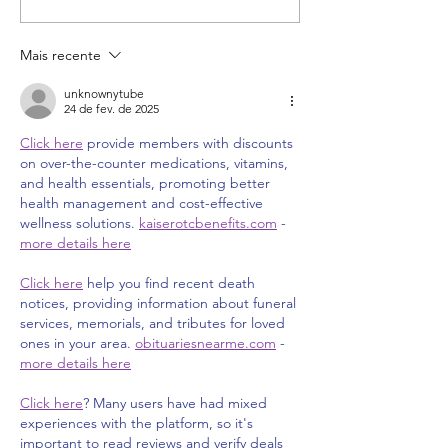
ChatGPT - Tutorial
encontramos o 
Rápido e Fácil
CRM para imobil
Mais recente
unknownytube
24 de fev. de 2025
Click here
 provide members with discounts 
on over-the-counter medications, vitamins, 
and health essentials, promoting better 
health management and cost-effective 
wellness solutions. 
kaiserotcbenefits.com
 - 
more details here
Click here
 help you find recent death 
notices, providing information about funeral 
services, memorials, and tributes for loved 
ones in your area. 
obituariesnearme.com
 - 
more details here
Click here
? Many users have had mixed 
experiences with the platform, so it's 
important to read reviews and verify deals 