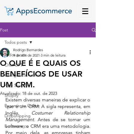
Post
Todos posts
Rodrigo Bernardes
Todos posts
9 de abr. de 2021
3 min de leitura
O QUE É E QUAIS OS
Chat GPT
BENEFÍCIOS DE USAR
Inteligência Artificial
UM CRM.
App Shopify
Atualizado:
18 de out. de 2023
Shopify
Existem diversas maneiras de explicar o 
Pagamento Online
que é um CRM. A sigla representa, em 
Inglês, 
Costumer Relationship 
Dropshipping
Management
. Antes de se tornar um 
E-commerce
software, o CRM era uma metodologia. 
Por meio dela, as empresas tinham 