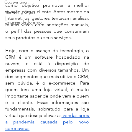
Copywriting
como objetivo promover a melhor 
relação com o cliente. Antes mesmo da 
Marketing Digital
Internet, os gestores tentavam analisar, 
Empreendedorismo
muitas vezes com anotações manuais, 
o perfil das pessoas que consumiam 
seus produtos ou seus serviços.
Hoje, com o avanço da tecnologia, o 
CRM é um software hospedado na 
nuvem, e está à disposição de 
empresas com diversos tamanhos. Um 
dos segmentos que mais utiliza o CRM, 
sem dúvida, é o e-commerce. Para 
quem tem uma loja virtual, é muito 
importante saber de onde vem e quem 
é o cliente. Essas informações são 
fundamentais, sobretudo para a loja 
virtual que deseja elevar as
 vendas após 
a pandemia causada pelo novo 
coronavírus
.