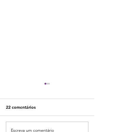
22 comentários
Escreva um comentário
Como Fazer TCC com
Pesquisamos e