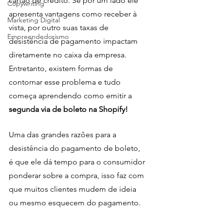
cartão de crédito. Se por um lado ele 
Copywriting
apresenta vantagens como receber à 
Marketing Digital
vista, por outro suas taxas de 
Empreendedorismo
desistência de pagamento impactam 
diretamente no caixa da empresa. 
Entretanto, existem formas de 
contornar esse problema e tudo 
começa aprendendo como emitir a 
segunda via de boleto na Shopify!
Uma das grandes razões para a 
desistência do pagamento de boleto, 
é que ele dá tempo para o consumidor 
ponderar sobre a compra, isso faz com 
que muitos clientes mudem de ideia 
ou mesmo esquecem do pagamento. 