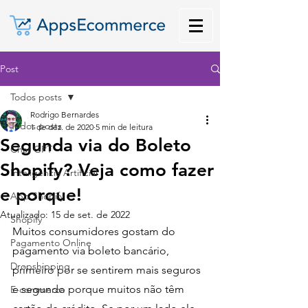
Post
Todos posts
Rodrigo Bernardes
Todos posts
1 de dez. de 2020
5 min de leitura
Segunda via do Boleto
Chat GPT
Shopify? Veja como fazer
Inteligência Artificial
e porque!
App Shopify
Atualizado:
15 de set. de 2022
Shopify
Muitos consumidores gostam do 
Pagamento Online
pagamento via boleto bancário, 
Dropshipping
primeiro por se sentirem mais seguros 
e segundo porque muitos não têm 
E-commerce