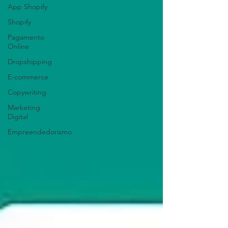
App Shopify
Shopify
Pagamento
Online
Dropshipping
E-commerce
Copywriting
Marketing
Digital
Empreendedorismo