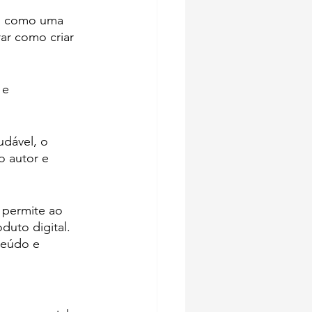
do como uma 
rar como criar 
 e 
dável, o 
 autor e 
permite ao 
uto digital. 
teúdo e 