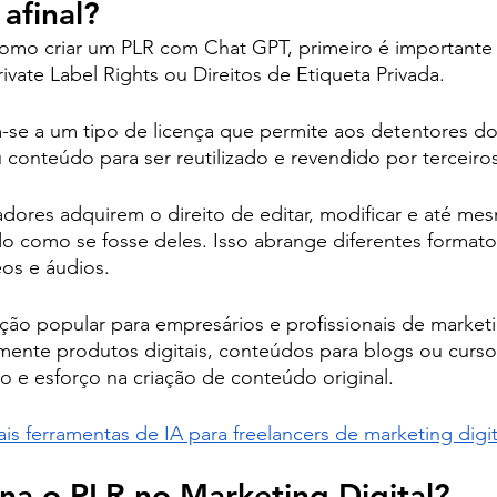
afinal?
omo criar um PLR com Chat GPT, primeiro é importante t
ivate Label Rights ou Direitos de Etiqueta Privada. 
se a um tipo de licença que permite aos detentores dos
u conteúdo para ser reutilizado e revendido por terceiros
res adquirem o direito de editar, modificar e até mesm
do como se fosse deles. Isso abrange diferentes format
eos e áudios. 
o popular para empresários e profissionais de marketin
mente produtos digitais, conteúdos para blogs ou cursos
e esforço na criação de conteúdo original. 
ais ferramentas de IA para freelancers de marketing digit
na o PLR no Marketing Digital?