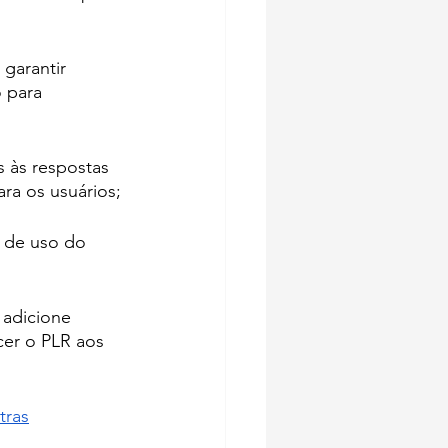
 garantir 
 para 
s às respostas 
ra os usuários;
 de uso do 
adicione 
cer o PLR aos 
tras