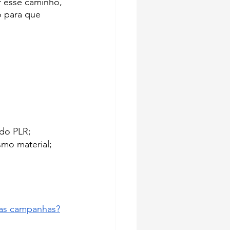
r esse caminho, 
o para que 
údo PLR;
smo material;
.
suas campanhas?