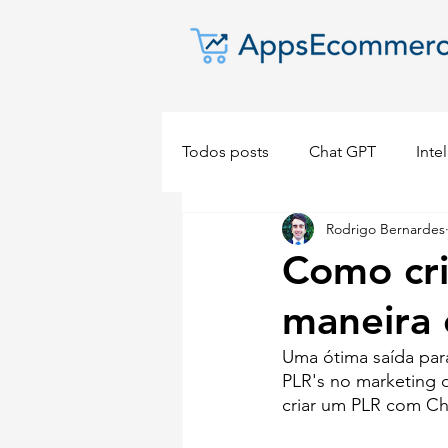
Todos posts
Chat GPT
Intel
Rodrigo Bernardes
Dropshipping
E-commerc
Como cr
maneira 
Uma ótima saída para
PLR's no marketing d
criar um PLR com Ch