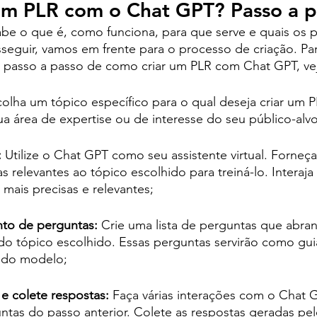
um PLR com o Chat GPT? Passo a p
be o que é, como funciona, para que serve e quais os p
eguir, vamos em frente para o processo de criação. Par
m passo a passo de como criar um PLR com Chat GPT, vej
colha um tópico específico para o qual deseja criar um P
ua área de expertise ou de interesse do seu público-alvo
:
 Utilize o Chat GPT como seu assistente virtual. Forne
s relevantes ao tópico escolhido para treiná-lo. Intera
 mais precisas e relevantes;
to de perguntas:
 Crie uma lista de perguntas que abr
do tópico escolhido. Essas perguntas servirão como gui
 do modelo;
 e colete respostas:
 Faça várias interações com o Chat G
ntas do passo anterior. Colete as respostas geradas pe