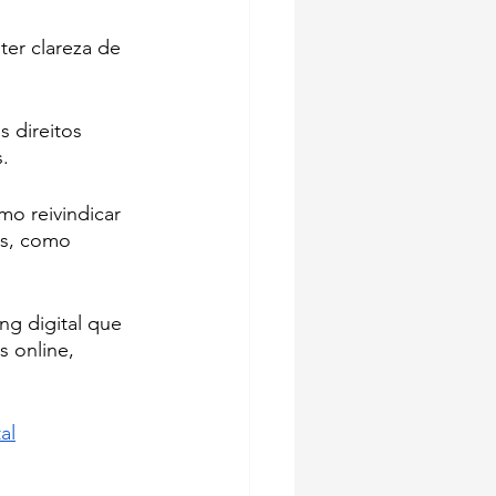
er clareza de 
 direitos 
. 
o reivindicar 
os, como 
g digital que 
 online, 
al