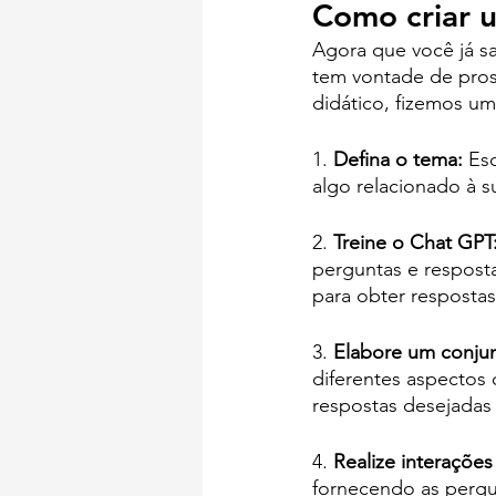
Como criar 
Agora que você já sa
tem vontade de pross
didático, fizemos u
1. 
Defina o tema:
 Es
algo relacionado à s
2. 
Treine o Chat GPT
perguntas e resposta
para obter respostas
3. 
Elabore um conjun
diferentes aspectos 
respostas desejadas
4. 
Realize interações
fornecendo as pergu