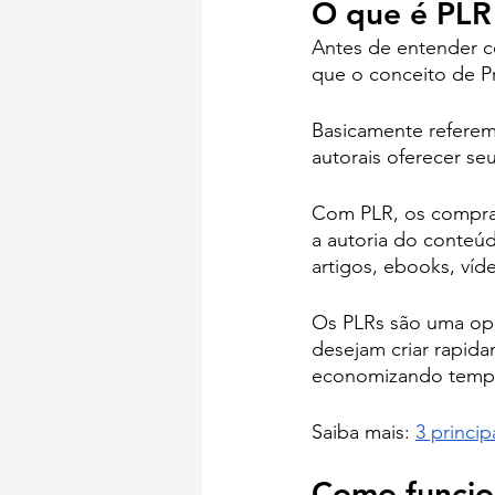
O que é PLR 
Antes de entender c
que o conceito de Pr
Basicamente referem-
autorais oferecer se
Com PLR, os comprado
a autoria do conteú
artigos, ebooks, víd
Os PLRs são uma opçã
desejam criar rapida
economizando tempo 
Saiba mais: 
3 princip
Como funcio