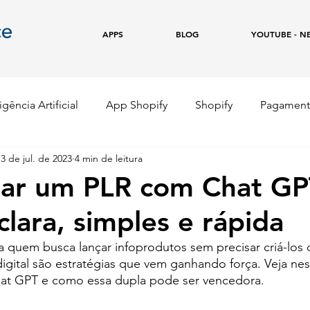
APPS
BLOG
YOUTUBE - N
igência Artificial
App Shopify
Shopify
Pagament
3 de jul. de 2023
4 min de leitura
e
Copywriting
Marketing Digital
Empreendedor
iar um PLR com Chat GP
clara, simples e rápida
 quem busca lançar infoprodutos sem precisar criá-los d
igital são estratégias que vem ganhando força. Veja ne
at GPT e como essa dupla pode ser vencedora.