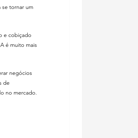
 se tornar um 
do e cobiçado 
IA é muito mais 
erar negócios 
s de 
do no mercado. 