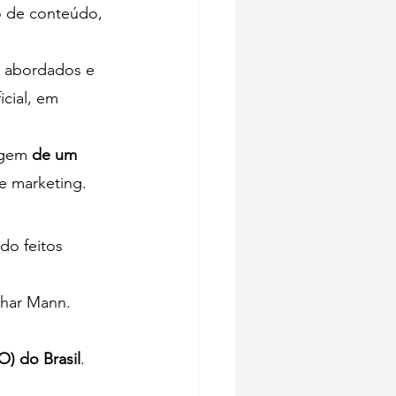
o de conteúdo, 
 abordados e 
cial, em 
agem 
de um 
e marketing.
o feitos 
Dhar Mann.
) do Brasil
. 