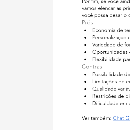
Por fim, se você ain
vamos elencar as pr
você possa pesar o c
Prós
Economia de te
Personalização 
Variedade de for
Oportunidades 
Flexibilidade p
Contras
Possibilidade d
Limitações de e
Qualidade variá
Restrições de di
Dificuldade em d
Ver também: 
Chat GP