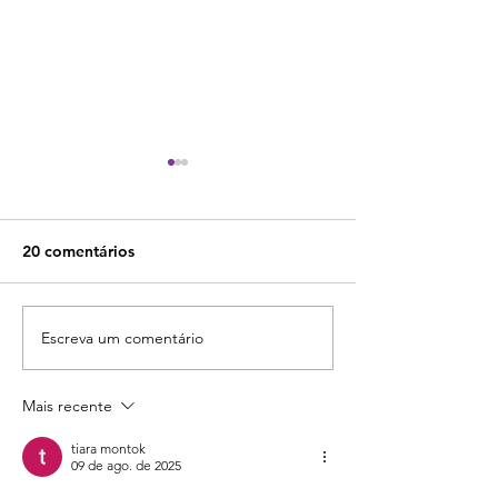
20 comentários
Escreva um comentário
Pipedrive vs HubSpot -
Pipedrive vs Sal
Confira qual é a melhor
Veja qual deles 
escolha para sua
melhor escolha 
Mais recente
empresa!
empresa!
tiara montok
09 de ago. de 2025