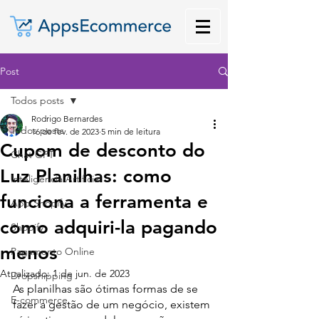
Post
Todos posts
Rodrigo Bernardes
Todos posts
16 de fev. de 2023
5 min de leitura
Cupom de desconto do
Chat GPT
Luz Planilhas: como
Inteligência Artificial
funciona a ferramenta e
App Shopify
como adquiri-la pagando
Shopify
menos
Pagamento Online
Atualizado:
1 de jun. de 2023
Dropshipping
As planilhas são ótimas formas de se 
E-commerce
fazer a gestão de um negócio, existem 