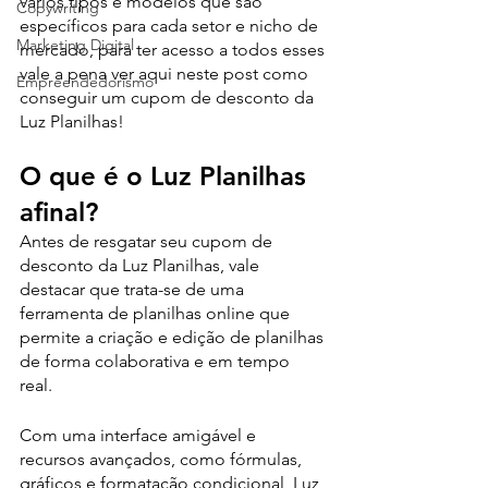
vários tipos e modelos que são 
Copywriting
específicos para cada setor e nicho de 
Marketing Digital
mercado, para ter acesso a todos esses 
vale a pena ver aqui neste post como 
Empreendedorismo
conseguir um cupom de desconto da 
Luz Planilhas!
O que é o Luz Planilhas 
afinal?
Antes de resgatar seu cupom de 
desconto da Luz Planilhas, vale 
destacar que trata-se de uma 
ferramenta de planilhas online que 
permite a criação e edição de planilhas 
de forma colaborativa e em tempo 
real. 
Com uma interface amigável e 
recursos avançados, como fórmulas, 
gráficos e formatação condicional, Luz 