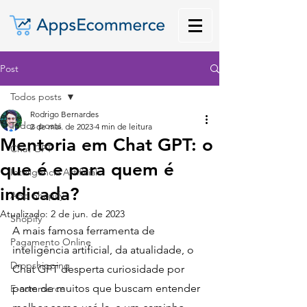
Post
Todos posts
Rodrigo Bernardes
Todos posts
2 de mai. de 2023
4 min de leitura
Mentoria em Chat GPT: o
Chat GPT
que é e para quem é
Inteligência Artificial
indicada?
App Shopify
Atualizado:
2 de jun. de 2023
Shopify
A mais famosa ferramenta de 
Pagamento Online
inteligência artificial, da atualidade, o 
Dropshipping
Chat GPT desperta curiosidade por 
parte de muitos que buscam entender 
E-commerce