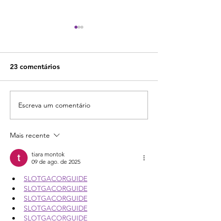
23 comentários
Escreva um comentário
Para que serve, como
Modo DAN no C
funciona e como usar o
O que é, como u
AIRPM no Chat GPT?
quais cuidados
Mais recente
tiara montok
09 de ago. de 2025
SLOTGACORGUIDE
SLOTGACORGUIDE
SLOTGACORGUIDE
SLOTGACORGUIDE
SLOTGACORGUIDE