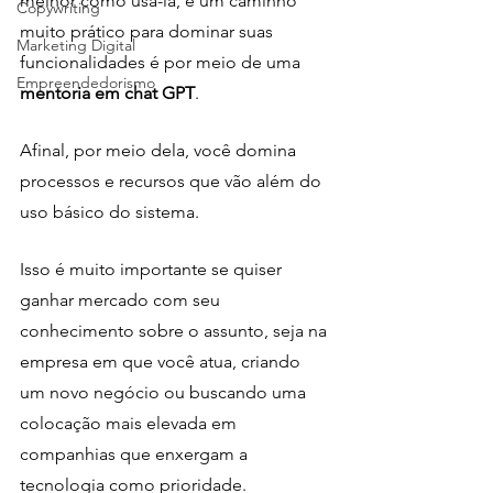
melhor como usá-la, e um caminho 
Copywriting
muito prático para dominar suas 
Marketing Digital
funcionalidades é por meio de uma 
Empreendedorismo
mentoria em chat GPT
.
Afinal, por meio dela, você domina 
processos e recursos que vão além do 
uso básico do sistema.
Isso é muito importante se quiser 
ganhar mercado com seu 
conhecimento sobre o assunto, seja na 
empresa em que você atua, criando 
um novo negócio ou buscando uma 
colocação mais elevada em 
companhias que enxergam a 
tecnologia como prioridade.