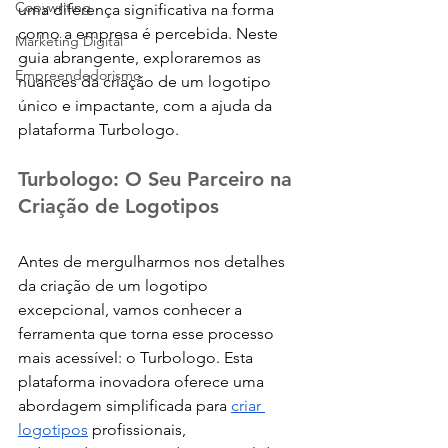
Copywriting
uma diferença significativa na forma 
como a empresa é percebida. Neste 
Marketing Digital
guia abrangente, exploraremos as 
Empreendedorismo
nuances da criação de um logotipo 
único e impactante, com a ajuda da 
plataforma Turbologo.
Turbologo: O Seu Parceiro na 
Criação de Logotipos
Antes de mergulharmos nos detalhes 
da criação de um logotipo 
excepcional, vamos conhecer a 
ferramenta que torna esse processo 
mais acessível: o Turbologo. Esta 
plataforma inovadora oferece uma 
abordagem simplificada para 
criar 
logotipos
 profissionais, 