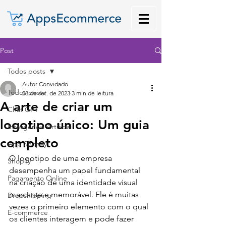
Post
Todos posts
Autor Convidado
Todos posts
28 de set. de 2023
3 min de leitura
A arte de criar um
Chat GPT
logotipo único: Um guia
Inteligência Artificial
completo
App Shopify
O logotipo de uma empresa 
Shopify
desempenha um papel fundamental 
Pagamento Online
na criação de uma identidade visual 
marcante e memorável. Ele é muitas 
Dropshipping
vezes o primeiro elemento com o qual 
E-commerce
os clientes interagem e pode fazer 