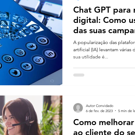
Chat GPT para 
digital: Como us
das suas campa
A popularização das platafo
artificial (IA) levantam vária
sua utilidade é...
Autor Convidado
6 de fev. de 2023
5 min de l
Como melhorar
ao cliente do 