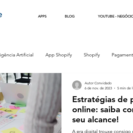
APPS
BLOG
YOUTUBE - NEGÓCI
igência Artificial
App Shopify
Shopify
Pagament
e
Copywriting
Marketing Digital
Empreendedor
Autor Convidado
6 de nov. de 2023
5 min de l
Estratégias de 
online: saiba 
seu alcance!
A era digital trouxe consig