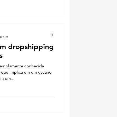
eitura
em dropshipping
s
a amplamente conhecida
o que implica em um usuário
de um...