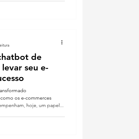
eitura
chatbot de
levar seu e-
ucesso
ransformado
ra como os e-commerces
empenham, hoje, um papel...