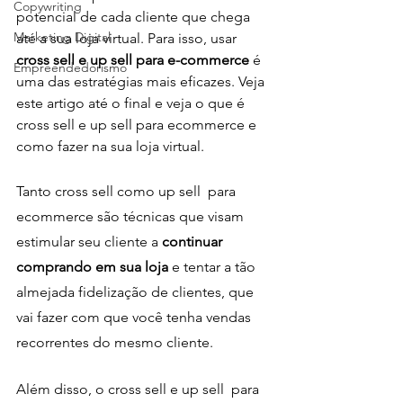
Copywriting
potencial de cada cliente que chega 
Marketing Digital
até a sua loja virtual. Para isso, usar 
cross sell e up sell para e-commerce
 é 
Empreendedorismo
uma das estratégias mais eficazes. Veja 
este artigo até o final e veja o que é 
cross sell e up sell para ecommerce e 
como fazer na sua loja virtual.
Tanto cross sell como up sell  para 
ecommerce são técnicas que visam 
estimular seu cliente a 
continuar 
comprando em sua loja 
e tentar a tão 
almejada fidelização de clientes, que 
vai fazer com que você tenha vendas 
recorrentes do mesmo cliente.
Além disso, o cross sell e up sell  para 