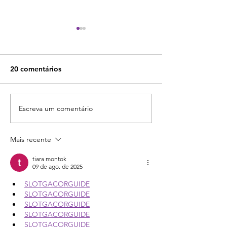
20 comentários
Escreva um comentário
3 criadores de chatbot
Checkout transp
de WhatsApp para levar
recursos para v
seu e-commerce ao
aumentar sua c
Mais recente
sucesso
tiara montok
09 de ago. de 2025
SLOTGACORGUIDE
SLOTGACORGUIDE
SLOTGACORGUIDE
SLOTGACORGUIDE
SLOTGACORGUIDE