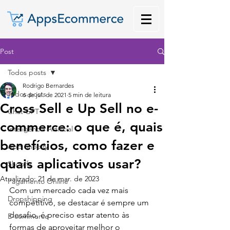
Post
Todos posts
Rodrigo Bernardes
Todos posts
6 de jul. de 2021
5 min de leitura
Cross Sell e Up Sell no e-
Chat GPT
commerce: o que é, quais
Inteligência Artificial
benefícios, como fazer e
App Shopify
quais aplicativos usar?
Shopify
Atualizado:
21 de mar. de 2023
Pagamento Online
Com um mercado cada vez mais 
Dropshipping
competitivo, se destacar é sempre um 
desafio, é preciso estar atento às 
E-commerce
formas de aproveitar melhor o 