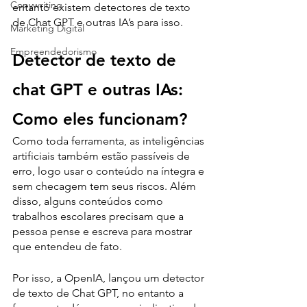
Copywriting
entanto existem detectores de texto 
de Chat GPT e outras IA’s para isso.
Marketing Digital
Empreendedorismo
Detector de texto de 
chat GPT e outras IAs: 
Como eles funcionam?
Como toda ferramenta, as inteligências 
artificiais também estão passíveis de 
erro, logo usar o conteúdo na íntegra e 
sem checagem tem seus riscos. Além 
disso, alguns conteúdos como 
trabalhos escolares precisam que a 
pessoa pense e escreva para mostrar 
que entendeu de fato.
Por isso, a OpenIA, lançou um detector 
de texto de Chat GPT, no entanto a 