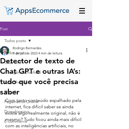
Post
Todos posts
Rodrigo Bernardes
Todos posts
7 de jul. de 2023
4 min de leitura
Detector de texto de
Chat GPT
Chat GPT e outras IA’s:
Inteligência Artificial
tudo que você precisa
App Shopify
saber
Shopify
Com tanto conteúdo espalhado pela 
Pagamento Online
internet, fica difícil saber se ainda 
Dropshipping
existe algo realmente original, não é 
mesmo? Tudo ficou ainda mais difícil 
E-commerce
com as inteligências artificiais, no 