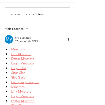
Escreva um comentário
Para que serve, como
Modo DAN no C
funciona e como usar o
O que é, como u
AIRPM no Chat GPT?
quais cuidados
Mais recente
My Bussines
17 de out. de 2025
Mmatoto
Link Mmatoto
Daftar Mmatoto
Login Mmatoto
Login Slot
Situs Slot
Slot Gacor
Gampang Jackpot
Mmatoto
Link Mmatoto
Login Mmatoto
Daftar Mmatoto