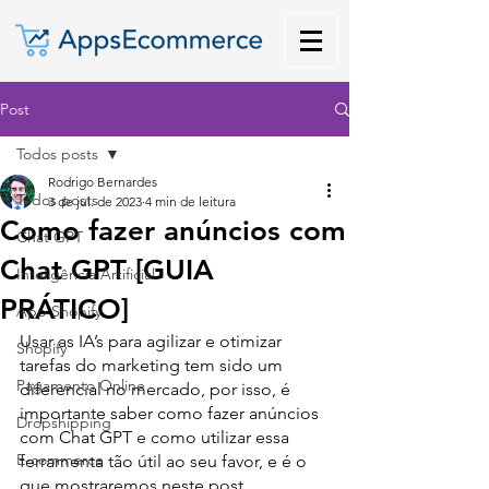
Post
Todos posts
Rodrigo Bernardes
Todos posts
3 de jul. de 2023
4 min de leitura
Como fazer anúncios com
Chat GPT
Chat GPT [GUIA
Inteligência Artificial
PRÁTICO]
App Shopify
Usar as IA’s para agilizar e otimizar 
Shopify
tarefas do marketing tem sido um 
Pagamento Online
diferencial no mercado, por isso, é 
importante saber como fazer anúncios 
Dropshipping
com Chat GPT e como utilizar essa 
E-commerce
ferramenta tão útil ao seu favor, e é o 
que mostraremos neste post.