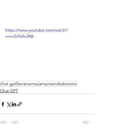
https://www.youtube.com/watch?
v=rn3JYvXn2Nk
chat gpt
ferramentas
empreendedorismo
Chat GPT