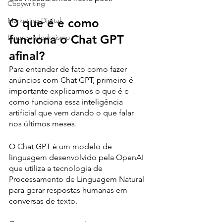
Copywriting
Marketing Digital
O que é e como 
funciona o Chat GPT 
Empreendedorismo
afinal?
Para entender de fato como fazer 
anúncios com Chat GPT, primeiro é 
importante explicarmos o que é e 
como funciona essa inteligência 
artificial que vem dando o que falar 
nos últimos meses.
O Chat GPT é um modelo de 
linguagem desenvolvido pela OpenAI 
que utiliza a tecnologia de 
Processamento de Linguagem Natural 
para gerar respostas humanas em 
conversas de texto. 