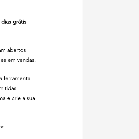
 dias grátis 
am abertos 
ões em vendas.
 a ferramenta 
mitidas 
 e crie a sua 
as 