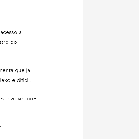
 acesso a 
stro do 
menta que já 
o e difícil. 
esenvolvedores 
. 