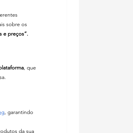
ferentes 
s sobre os 
s e preços”. 
 plataforma
, que 
a. 
ng
, garantindo 
rodutos da sua 