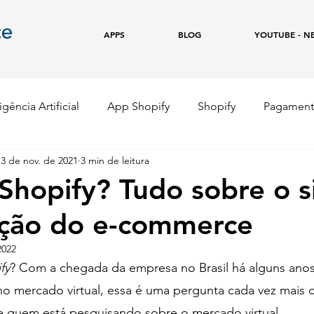
APPS
BLOG
YOUTUBE - N
igência Artificial
App Shopify
Shopify
Pagament
3 de nov. de 2021
3 min de leitura
e
Copywriting
Marketing Digital
Empreendedor
Shopify? Tudo sobre o 
ação do e-commerce
2022
fy
? Com a chegada da empresa no Brasil há alguns anos
o mercado virtual, essa é uma pergunta cada vez mais
re quem está pesquisando sobre o mercado virtual. 