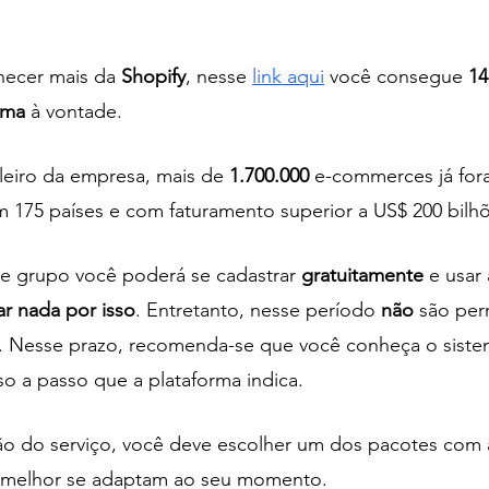
hecer mais da 
Shopify
, nesse 
link aqui
 você consegue 
14
rma
 à vontade.
leiro da empresa, mais de 
1.700.000 
e-commerces já for
m 175 países e com faturamento superior a US$ 200 bilh
se grupo você poderá se cadastrar 
gratuitamente
 e usar
ar nada por isso
. Entretanto, nesse período 
não
 são per
 Nesse prazo, recomenda-se que você conheça o sistema
so a passo que a plataforma indica. 
ção do serviço, você deve escolher um dos pacotes com 
 melhor se adaptam ao seu momento. 