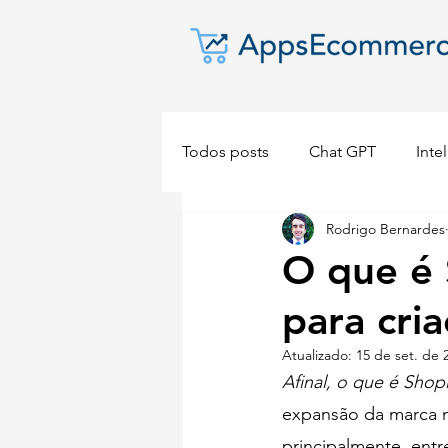
Todos posts
Chat GPT
Intel
Rodrigo Bernardes
Dropshipping
E-commerc
O que é 
para cri
Atualizado:
15 de set. de 
Afinal, o que é Shopi
expansão da marca n
principalmente, ent