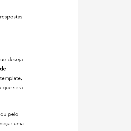
respostas 
r
ue deseja 
 de 
template, 
a que será 
hou pelo 
meçar uma 