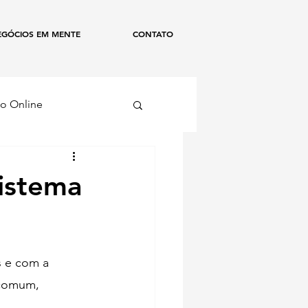
EGÓCIOS EM MENTE
CONTATO
o Online
ismo
sistema
 e com a 
 comum, 