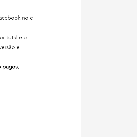
Facebook no e-
r total e o 
versão e 
o pagos
, 