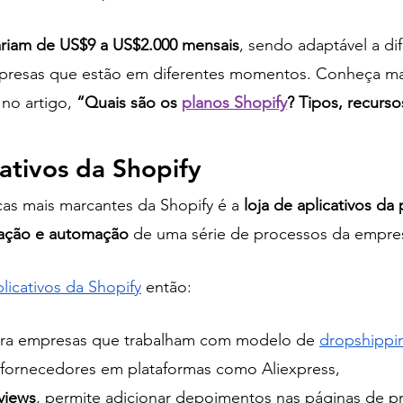
ariam de US$9 a US$2.000 mensais
, sendo adaptável a di
presas que estão em diferentes momentos. Conheça mai
no artigo,
 “Quais são os 
planos Shopify
? Tipos, recurso
cativos da Shopify
cas mais marcantes da Shopify é a
 loja de aplicativos da
zação e automação
 de uma série de processos da empres
licativos da Shopify
 então:
para empresas que trabalham com modelo de 
dropshippi
fornecedores em plataformas como Aliexpress,
views
, permite adicionar depoimentos nas páginas de p