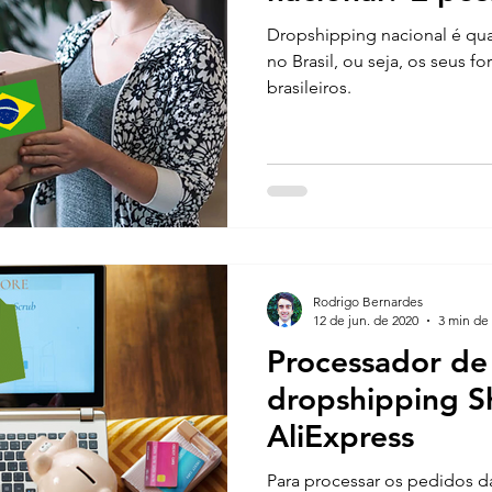
Dropshipping nacional é qua
no Brasil, ou seja, os seus f
brasileiros.
Rodrigo Bernardes
12 de jun. de 2020
3 min de 
Processador de
dropshipping S
AliExpress
Para processar os pedidos da