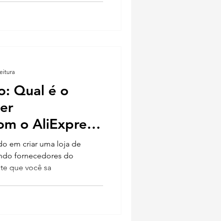
eitura
o: Qual é o
er
om o AliExpress
y?
o em criar uma loja de
ando fornecedores do
nte que você sa