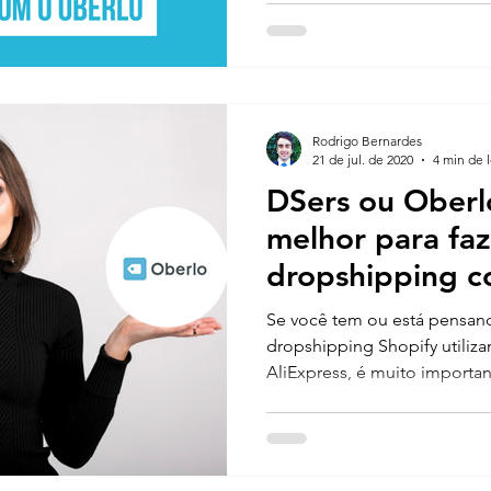
Rodrigo Bernardes
21 de jul. de 2020
4 min de l
DSers ou Oberl
melhor para faz
dropshipping c
em lojas Shopif
Se você tem ou está pensand
dropshipping Shopify utiliz
AliExpress, é muito importa