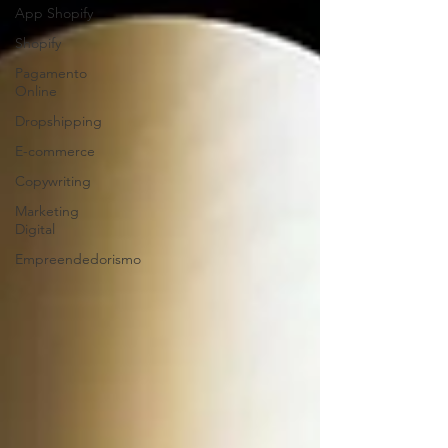
App Shopify
Shopify
Pagamento
Online
Dropshipping
E-commerce
Copywriting
Marketing
Digital
Empreendedorismo