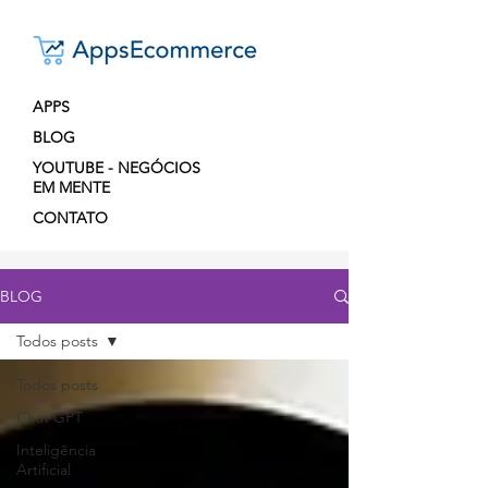
APPS
BLOG
YOUTUBE - NEGÓCIOS
EM MENTE
CONTATO
BLOG
Todos posts
Todos posts
Chat GPT
Inteligência
Artificial