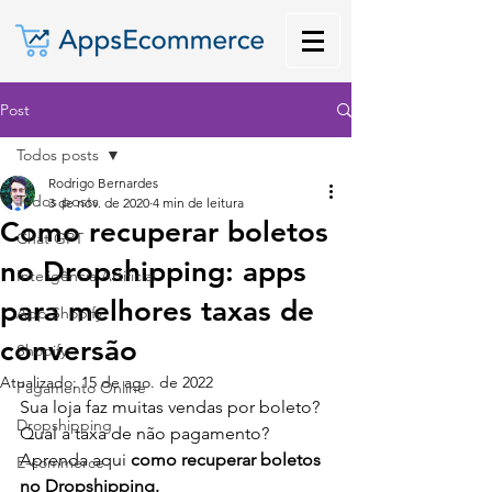
Post
Todos posts
Rodrigo Bernardes
Todos posts
3 de nov. de 2020
4 min de leitura
Como recuperar boletos
Chat GPT
no Dropshipping: apps
Inteligência Artificial
para melhores taxas de
App Shopify
conversão
Shopify
Atualizado:
15 de ago. de 2022
Pagamento Online
Sua loja faz muitas vendas por boleto? 
Dropshipping
Qual a taxa de não pagamento? 
Aprenda aqui
 como recuperar boletos 
E-commerce
no Dropshipping.  