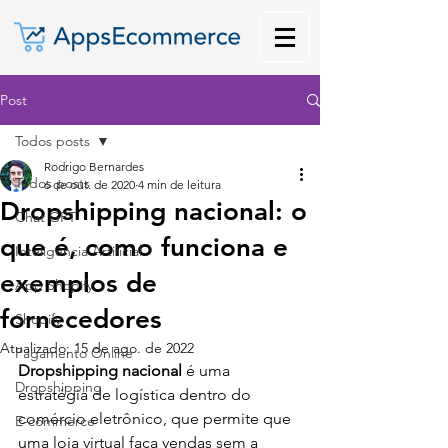
Post
Todos posts
Rodrigo Bernardes
Todos posts
6 de out. de 2020
4 min de leitura
Dropshipping nacional: o
Chat GPT
que é, como funciona e
Inteligência Artificial
exemplos de
App Shopify
fornecedores
Shopify
Atualizado:
15 de ago. de 2022
Pagamento Online
Dropshipping nacional 
é uma 
Dropshipping
estratégia de logística dentro do 
comércio eletrônico, que permite que 
E-commerce
uma loja virtual faça vendas sem a 