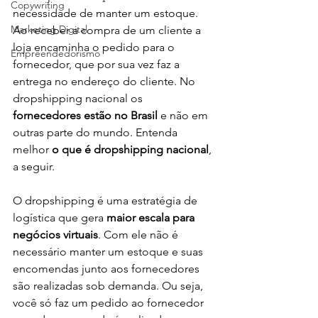
Copywriting
necessidade de manter um estoque. 
Marketing Digital
Ao receber a compra de um cliente a 
loja encaminha o pedido para o 
Empreendedorismo
fornecedor, que por sua vez faz a 
entrega no endereço do cliente. No 
dropshipping nacional os
fornecedores estão no Brasil
 e não em 
outras parte do mundo. Entenda 
melhor 
o que é dropshipping nacional
, 
a seguir. 
O dropshipping é uma estratégia de 
logística que gera
 maior escala para 
negócios virtuais
. Com ele não é 
necessário manter um estoque e suas 
encomendas junto aos fornecedores 
são realizadas sob demanda. Ou seja, 
você só faz um pedido ao fornecedor 