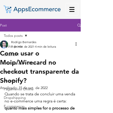
Post
Todos posts
Rodrigo Bernardes
Todos posts
7 de mar. de 2021
4 min de leitura
Como usar o
Chat GPT
Moip/Wirecard no
Inteligência Artificial
checkout transparente da
App Shopify
Shopify?
Shopify
Atualizado:
15 de set. de 2022
Pagamento Online
Quando se trata de concluir uma venda 
Dropshipping
no e-commerce uma regra é certa: 
E-commerce
quanto mais simples for o processo de 