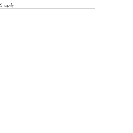
Shopify
Ver tudo
Posts recentes