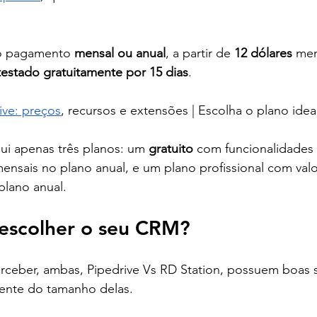
lo pagamento 
mensal ou anual
, a partir de 
12 dólares
 men
testado gratuitamente por 15 dias
.
ive: preços
, recursos e extensões | Escolha o plano idea
ui apenas três planos: um 
gratuito
 com funcionalidades r
ensais no plano anual, e um plano profissional com valo
lano anual.
 escolher o seu CRM?
eber, ambas, Pipedrive Vs RD Station, possuem boas s
ente do tamanho delas.