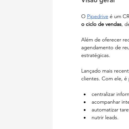
Visão geral
O 
Pipedrive
 é um C
o ciclo de vendas
, d
Além de oferecer re
agendamento de reun
estratégicas.
Lançado mais recent
clientes. Com ele, é 
centralizar info
acompanhar int
automatizar tare
nutrir leads. 