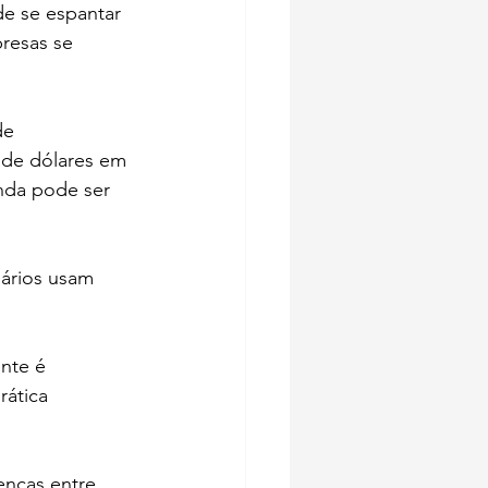
e se espantar 
resas se 
de 
de dólares em 
nda pode ser 
ários usam 
nte é 
ática 
enças entre 