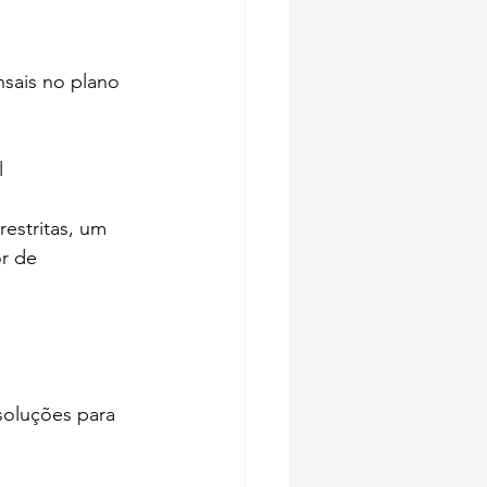
sais no plano 
l
estritas, um 
r de 
oluções para 