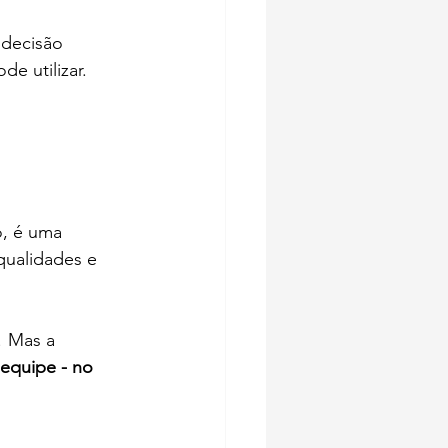
 decisão 
e utilizar.
, é uma 
qualidades e 
! Mas a 
 equipe - no 