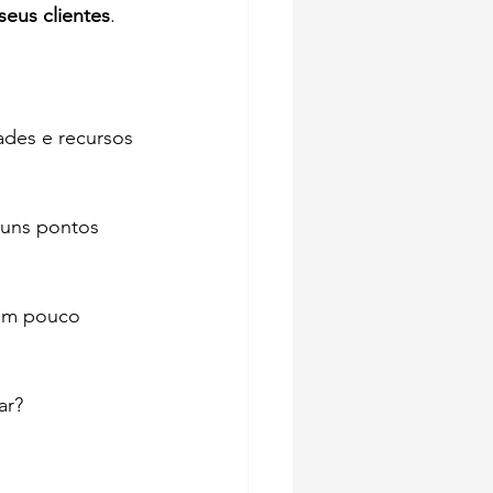
seus clientes
.
ades e recursos 
guns pontos 
 um pouco 
ar?