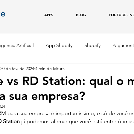
APPS
BLOG
YOUTUBE - N
igência Artificial
App Shopify
Shopify
Pagament
20 de fev. de 2024
4 min de leitura
e
Copywriting
Marketing Digital
Empreendedor
e vs RD Station: qual o 
a sua empresa?
024
 para sua empresa é importantíssimo, e só de você es
D Station
 já podemos afirmar que você está entre ótima