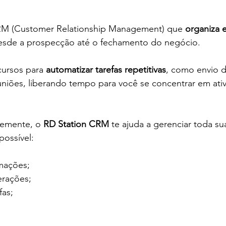
RM (Customer Relationship Management) que
 organiza 
esde a prospecção até o fechamento do negócio. 
cursos para
 automatizar tarefas repetitivas
, como envio d
iões, liberando tempo para você se concentrar em ativ
emente, o 
RD Station CRM 
te ajuda a gerenciar toda sua
possível:
rmações;
erações;
fas;