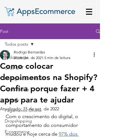
Post
Todos posts
Rodrigo Bernardes
Todos posts
28 de jan. de 2021
5 min de leitura
Como colocar
Chat GPT
depoimentos na Shopify?
Inteligência Artificial
Confira porque fazer + 4
App Shopify
apps para te ajudar
Shopify
Atualizado:
15 de set. de 2022
Pagamento Online
Com o crescimento do digital, o 
Dropshipping
comportamento do consumidor 
E-commerce
mudou e hoje cerca de 
97% dos 