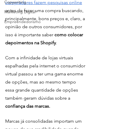
Copywriting
compradores fazem pesquisas online
antes de fazer uma compra buscando, 
Marketing Digital
principalmente, bons preços e, claro, a 
Empreendedorismo
opinião de outros consumidores, por 
isso é importante saber 
como colocar 
depoimentos na Shopify
.
Com a infinidade de lojas virtuais 
espalhadas pela internet o consumidor 
virtual passou a ter uma gama enorme 
de opções, mas ao mesmo tempo 
essa grande quantidade de opções 
também geram dúvidas sobre a 
confiança das marcas.
Marcas já consolidadas importam um 