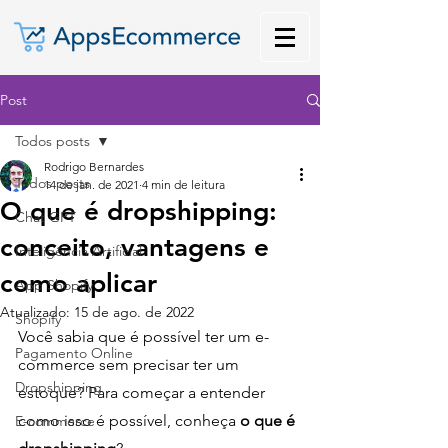
Post
Todos posts
Rodrigo Bernardes
Todos posts
14 de jan. de 2021
4 min de leitura
O que é dropshipping:
Chat GPT
conceito, vantagens e
Inteligência Artificial
como aplicar
App Shopify
Atualizado:
15 de ago. de 2022
Shopify
Você sabia que é possível ter um e-
Pagamento Online
commerce sem precisar ter um 
Dropshipping
estoque? Para começar a entender 
como isso é possível, conheça
 o que é 
E-commerce