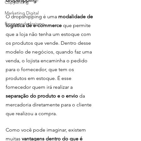
dropshipping
?
Copywriting
Marketing Digital
O dropshipping é uma 
modalidade de 
Empreendedorismo
logística de e-commerce
 que permite 
que a loja não tenha um estoque com 
os produtos que vende. Dentro desse 
modelo de negócios, quando faz uma 
venda, o lojista encaminha o pedido 
para o fornecedor, que tem os 
produtos em estoque. É esse 
fornecedor quem irá realizar a 
separação do produto e o envio 
da 
mercadoria diretamente para o cliente 
que realizou a compra. 
Como você pode imaginar, existem  
muitas
 vantagens dentro do que é 