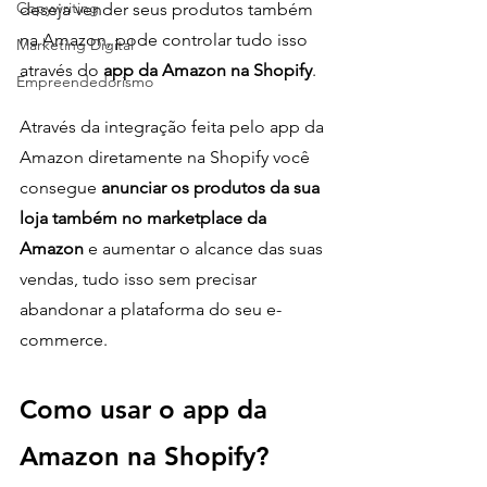
Copywriting
deseja vender seus produtos também 
na Amazon, pode controlar tudo isso 
Marketing Digital
através do
 app da Amazon na Shopify
. 
Empreendedorismo
Através da integração feita pelo app da 
Amazon diretamente na Shopify você 
consegue 
anunciar os produtos da sua 
loja também no marketplace da 
Amazon 
e aumentar o alcance das suas 
vendas, tudo isso sem precisar 
abandonar a plataforma do seu e-
commerce.
Como usar o app da 
Amazon na Shopify?