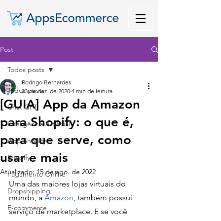
Post
Todos posts
Rodrigo Bernardes
Todos posts
23 de dez. de 2020
4 min de leitura
[GUIA] App da Amazon
Chat GPT
para Shopify: o que é,
Inteligência Artificial
para que serve, como
App Shopify
usar e mais
Shopify
Atualizado:
15 de ago. de 2022
Pagamento Online
Uma das maiores lojas virtuais do 
Dropshipping
mundo, a 
Amazon
, também possui 
E-commerce
serviço de marketplace. E se você 