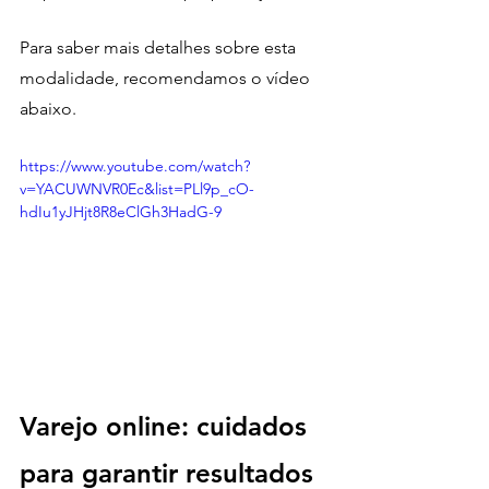
Para saber mais detalhes sobre esta 
modalidade, recomendamos o vídeo 
abaixo. 
https://www.youtube.com/watch?
v=YACUWNVR0Ec&list=PLl9p_cO-
hdIu1yJHjt8R8eClGh3HadG-9
Varejo online: cuidados 
para garantir resultados 