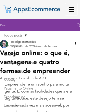
Post
Todos posts
Rodrigo Bernardes
Todos posts
18 de out. de 2022
4 min de leitura
Varejo online: o que é,
Chat GPT
vantagens e quatro
Inteligência Artificial
formas de empreender
App Shopify
Atualizado:
7 de abr. de 2023
Shopify
Empreender é um sonho para muita 
Pagamento Online
gente. E, com as facilidades que a era 
Dropshipping
digital trouxe, este desejo tem se 
tornado cada vez mais acessível, por 
E-commerce