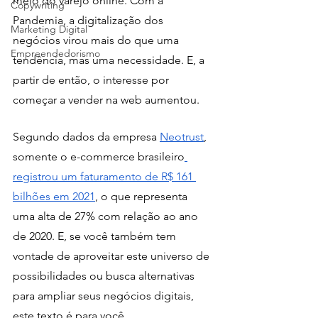
meio do varejo online. Com a 
Copywriting
Pandemia, a digitalização dos 
Marketing Digital
negócios virou mais do que uma 
Empreendedorismo
tendência, mas uma necessidade. E, a 
partir de então, o interesse por 
começar a vender na web aumentou. 
Segundo dados da empresa
Neotrust
, 
somente o e-commerce brasileiro
registrou um faturamento de R$ 161 
bilhões em 2021
, o que representa 
uma alta de 27% com relação ao ano 
de 2020. E, se você também tem 
vontade de aproveitar este universo de 
possibilidades ou busca alternativas 
para ampliar seus negócios digitais, 
este texto é para você. 