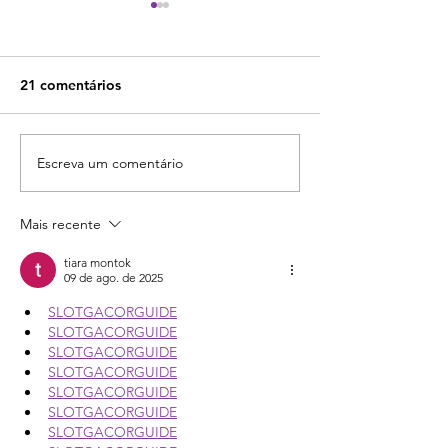
21 comentários
Escreva um comentário
Pipedrive vs HubSpot -
Pipedrive vs Sal
Confira qual é a melhor
Veja qual deles 
escolha para sua
melhor escolha 
Mais recente
empresa!
empresa!
tiara montok
09 de ago. de 2025
SLOTGACORGUIDE
SLOTGACORGUIDE
SLOTGACORGUIDE
SLOTGACORGUIDE
SLOTGACORGUIDE
SLOTGACORGUIDE
SLOTGACORGUIDE