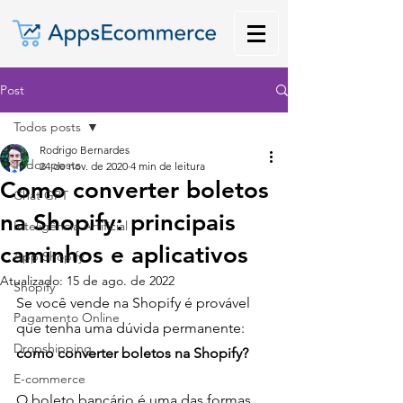
Post
Todos posts
Rodrigo Bernardes
Todos posts
24 de nov. de 2020
4 min de leitura
Como converter boletos
Chat GPT
na Shopify: principais
Inteligência Artificial
caminhos e aplicativos
App Shopify
Atualizado:
15 de ago. de 2022
Shopify
Se você vende na Shopify é provável 
Pagamento Online
que tenha uma dúvida permanente: 
Dropshipping
como converter boletos na Shopify? 
E-commerce
O boleto bancário é uma das formas 