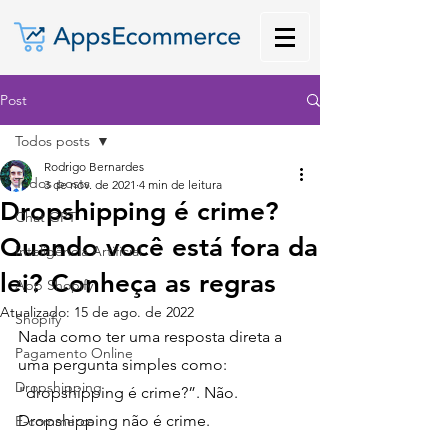
Post
Todos posts
Rodrigo Bernardes
Todos posts
3 de nov. de 2021
4 min de leitura
Dropshipping é crime?
Chat GPT
Quando você está fora da
Inteligência Artificial
lei? Conheça as regras
App Shopify
Atualizado:
15 de ago. de 2022
Shopify
Nada como ter uma resposta direta a 
Pagamento Online
uma pergunta simples como: 
Dropshipping
"dropshipping é crime?”. Não. 
Dropshipping não é crime. 
E-commerce