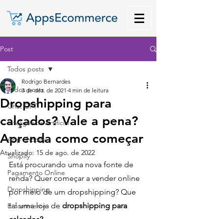
Post
Todos posts
Rodrigo Bernardes
Todos posts
3 de dez. de 2021
4 min de leitura
Dropshipping para
Chat GPT
calçados? Vale a pena?
Inteligência Artificial
Aprenda como começar
App Shopify
Atualizado:
15 de ago. de 2022
Shopify
Está procurando uma nova fonte de 
Pagamento Online
renda? Quer começar a vender online 
Dropshipping
por meio de um dropshipping? Que 
tal uma loja de 
dropshipping para 
E-commerce