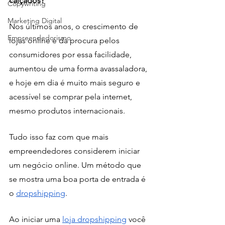
calçados?
Copywriting
Marketing Digital
Nos últimos anos, o crescimento de 
Empreendedorismo
lojas online e da procura pelos 
consumidores por essa facilidade, 
aumentou de uma forma avassaladora, 
e hoje em dia é muito mais seguro e 
acessível se comprar pela internet, 
mesmo produtos internacionais.
Tudo isso faz com que mais 
empreendedores considerem iniciar 
um negócio online. Um método que 
se mostra uma boa porta de entrada é 
o 
dropshipping
.  
Ao iniciar uma 
loja dropshipping
 você 