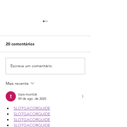
20 comentários
Escreva um comentário
Curso "Drop na prática"
Vale a pena co
do Douglas Souza: vale a
curso ABC do D
pena investir?
Rafael Lima? Tu
Mais recente
você precisa sa
tiara montok
09 de ago. de 2025
SLOTGACORGUIDE
SLOTGACORGUIDE
SLOTGACORGUIDE
SLOTGACORGUIDE