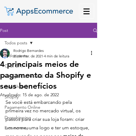
Post
Todos posts
Rodrigo Bernardes
Todos posts
25 de mar. de 2021
4 min de leitura
4 principais meios de
Chat GPT
pagamento da Shopify e
Inteligência Artificial
seus benefícios
App Shopify
Atualizado:
15 de ago. de 2022
Shopify
Se você está embarcando pela 
Pagamento Online
primeira vez no mercado virtual, os 
Dropshipping
passos para criar sua loja foram: criar 
um nome, uma logo e ter um estoque, 
E-commerce