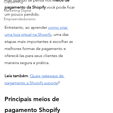
mas quando se pensa nos 
meios de 
Copywriting
pagamento da Shopify
 você pode ficar 
Marketing Digital
um pouco perdido.
Empreendedorismo
Entretanto, ao aprender 
como criar 
uma loja virtual na Shopify
, uma das 
etapas mais importantes é escolher as 
melhores formas de pagamento e 
oferecê-las para seus clientes de 
maneira segura e prática. 
Leia também
: 
Quais gateways de 
pagamento a Shopify suporta
?
Principais meios de 
pagamento Shopify