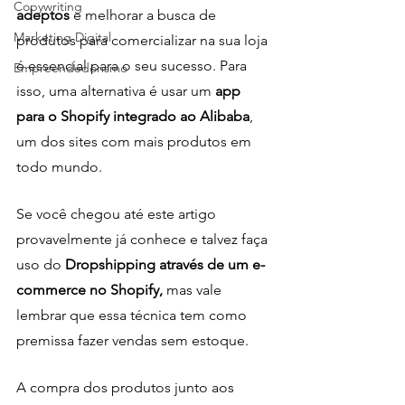
Copywriting
adeptos
 e melhorar a busca de 
Marketing Digital
produtos para comercializar na sua loja 
é essencial para o seu sucesso. Para 
Empreendedorismo
isso, uma alternativa é usar um
 app 
para o Shopify integrado ao Alibaba
, 
um dos sites com mais produtos em 
todo mundo.
Se você chegou até este artigo 
provavelmente já conhece e talvez faça 
uso do 
Dropshipping através de um e-
commerce no Shopify, 
mas vale 
lembrar que essa técnica tem como 
premissa fazer vendas sem estoque. 
A compra dos produtos junto aos 