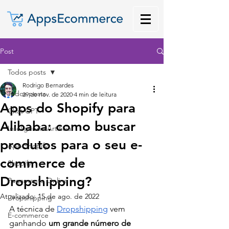
Post
Todos posts
Rodrigo Bernardes
Todos posts
29 de nov. de 2020
4 min de leitura
Apps do Shopify para
Chat GPT
Alibaba: como buscar
Inteligência Artificial
produtos para o seu e-
App Shopify
commerce de
Shopify
Dropshipping?
Pagamento Online
Atualizado:
15 de ago. de 2022
Dropshipping
A técnica de 
Dropshipping
 vem 
E-commerce
ganhando 
um grande número de 