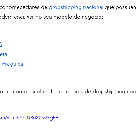
nco fornecedores de 
dropshipping nacional
 que possue
dem encaixar no seu modelo de negócio: 
ú
eta
 Preguiça 
sobre como escolher fornecedores de dropshipping conf
.com/watch?v=URuXOwGgPBs