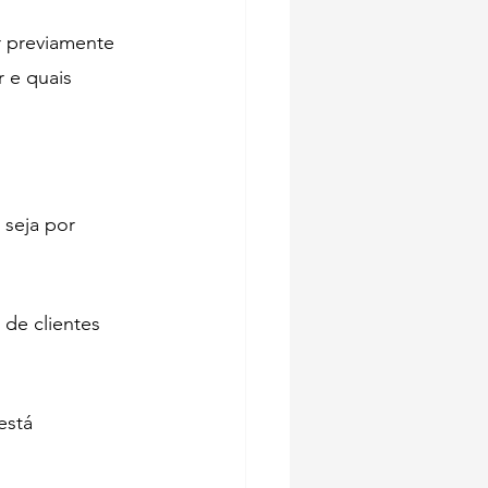
r previamente  
 e quais 
 seja por 
 de clientes 
está 