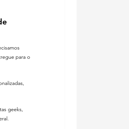
de 
ecisamos 
tregue para o 
onalizadas, 
tas geeks, 
ral.