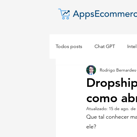
Todos posts
Chat GPT
Intel
Rodrigo Bernardes
Dropshipping
E-commerc
Dropship
como abr
Atualizado:
15 de ago. de
Que tal conhecer ma
ele? 