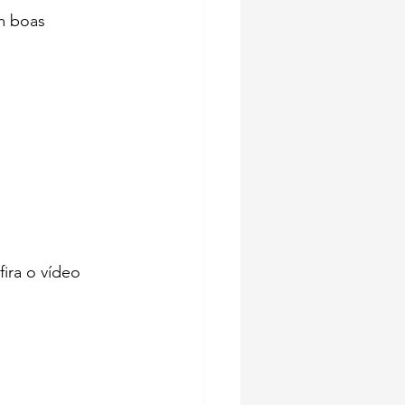
m boas 
ira o vídeo 