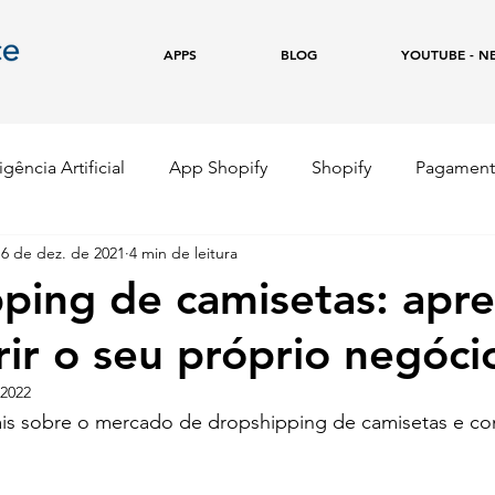
APPS
BLOG
YOUTUBE - N
igência Artificial
App Shopify
Shopify
Pagament
6 de dez. de 2021
4 min de leitura
e
Copywriting
Marketing Digital
Empreendedor
ping de camisetas: apr
ir o seu próprio negóci
 2022
is sobre o mercado de dropshipping de camisetas e co