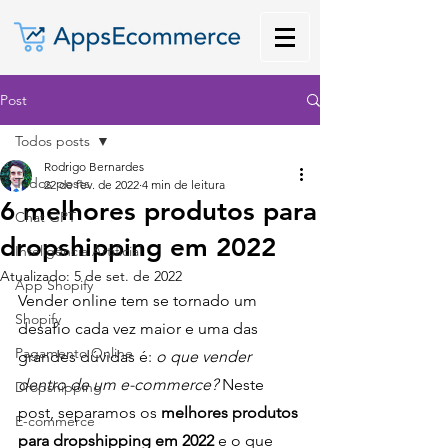
Post
Todos posts
Rodrigo Bernardes
Todos posts
22 de fev. de 2022
4 min de leitura
6 melhores produtos para
Chat GPT
dropshipping em 2022
Inteligência Artificial
Atualizado:
5 de set. de 2022
App Shopify
Vender online tem se tornado um 
Shopify
desafio cada vez maior e uma das 
Pagamento Online
grandes dúvidas é:
 o que vender 
dentro de um e-commerce?
 Neste 
Dropshipping
post, separamos os 
melhores produtos 
E-commerce
para dropshipping em 2022
 e o que 