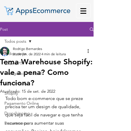
Post
Todos posts
Rodrigo Bernardes
Todos posts
26 de jan. de 2022
4 min de leitura
Tema Warehouse Shopify:
Chat GPT
vale a pena? Como
Inteligência Artificial
funciona?
App Shopify
Atualizado:
15 de set. de 2022
Shopify
Todo bom e-commerce que se preze 
Pagamento Online
precisa ter um design de qualidade, 
Dropshipping
que seja fácil de navegar e que tenha 
recursos para aumentar suas 
E-commerce