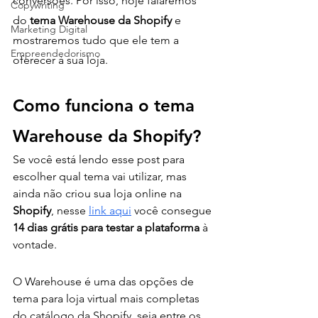
conversões. Por isso, hoje falaremos 
Copywriting
do 
tema Warehouse da Shopify 
e 
Marketing Digital
mostraremos tudo que ele tem a 
Empreendedorismo
oferecer à sua loja. 
Como funciona o tema 
Warehouse da Shopify?
Se você está lendo esse post para 
escolher qual tema vai utilizar, mas 
ainda não criou sua loja online na 
Shopify
, nesse 
link aqui
 você consegue 
14 dias grátis para testar a plataforma
 à 
vontade.
O Warehouse é uma das opções de 
tema para loja virtual mais completas 
do catálogo da Shopify, seja entre os 