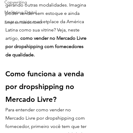
Copywriting
gerando outras modalidades. Imagina 
Marketing Digital
poder vender sem estoque e ainda 
usar o maior marketplace da América 
Empreendedorismo
Latina como sua vitrine? Veja, neste 
artigo, 
como vender no Mercado Livre 
por dropshipping com fornecedores 
de qualidade.
Como funciona a venda 
por dropshipping no 
Mercado Livre?
Para entender como vender no 
Mercado Livre por dropshipping com 
fornecedor, primeiro você tem que ter 