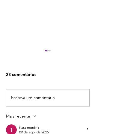
23 comentários
Escreva um comentário
Curso "Drop na prática"
Vale a pena co
do Douglas Souza: vale a
curso ABC do D
pena investir?
Rafael Lima? Tu
Mais recente
você precisa sa
tiara montok
09 de ago. de 2025