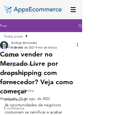
Post
Todos posts
Rodrigo Bernardes
Todos posts
5 de out. de 2021
4 min de leitura
Como vender no
Chat GPT
Mercado Livre por
Inteligência Artificial
dropshipping com
App Shopify
fornecedor? Veja como
Shopify
começar
Pagamento Online
Atualizado:
15 de ago. de 2022
Dropshipping
As oportunidades de negócios 
E-commerce
costumam se ramificar e acabar 